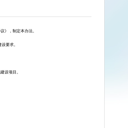
协议》，制定本办法。
建设要求。
施建设项目。