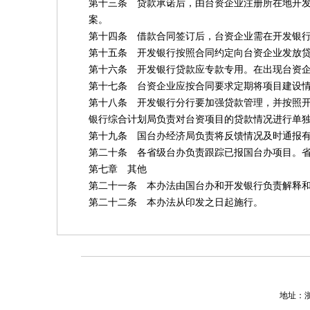
第十三条 贷款承诺后，由台资企业注册所在地开发
案。
第十四条 借款合同签订后，台资企业需在开发银
第十五条 开发银行按照合同约定向台资企业发放
第十六条 开发银行贷款应专款专用。在出现台资
第十七条 台资企业应按合同要求定期将项目建设
第十八条 开发银行分行要加强贷款管理，并按照
银行综合计划局负责对台资项目的贷款情况进行单
第十九条 国台办经济局负责将反馈情况及时通报
第二十条 各省级台办负责跟踪已报国台办项目。
第七章 其他
第二十一条 本办法由国台办和开发银行负责解释
第二十二条 本办法从印发之日起施行。
地址：浙江