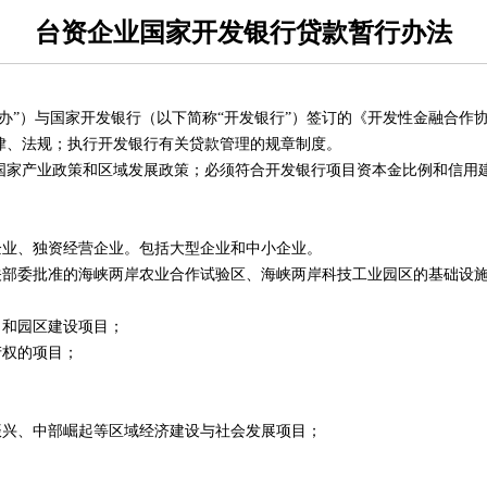
台资企业国家开发银行贷款暂行办法
台办”）与国家开发银行（以下简称“开发银行”）签订的《开发性金融合作
律、法规；执行开发银行有关贷款管理的规章制度。
国家产业政策和区域发展政策；必须符合开发银行项目资本金比例和信用
企业、独资经营企业。包括大型企业和中小企业。
关部委批准的海峡两岸农业合作试验区、海峡两岸科技工业园区的基础设
目和园区建设项目；
产权的项目；
振兴、中部崛起等区域经济建设与社会发展项目；