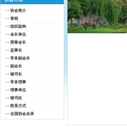
协会简介
>>
章程
>>
组织架构
>>
会长单位
>>
荣誉会长
>>
监事长
>>
常务副会长
>>
副会长
>>
秘书长
>>
常务理事
>>
理事单位
>>
秘书处
>>
联系方式
>>
全国协会名录
>>